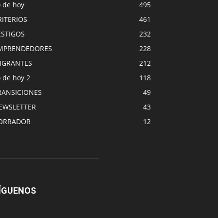
o de hoy
495
RITERIOS
461
ESTIGOS
232
MPRENDEDORES
228
IGRANTES
212
 de hoy 2
118
RANSICIONES
49
EWSLETTER
43
ORRADOR
12
ÍGUENOS