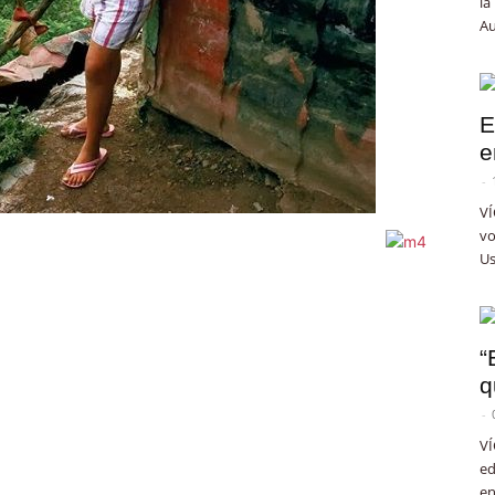
la
Au
E
e
-
VÍ
vo
Us
“
q
-
VÍ
ed
en