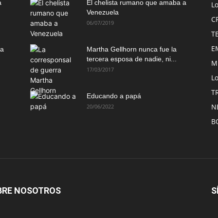
a
El chelista rumano que amaba a
L
Venezuela
C
06/07/2019
T
E
ma
Martha Gellhorn nunca fue la
tercera esposa de nadie, ni...
M
17/03/2017
Lo
T
Educando a papá
N
20/06/2022
B
BRE NOSOTROS
S