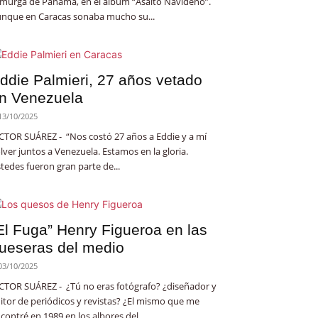
 murga de Panamá, en el álbum “Asalto Navideño”.
nque en Caracas sonaba mucho su...
ddie Palmieri, 27 años vetado
n Venezuela
13/10/2025
CTOR SUÁREZ - “Nos costó 27 años a Eddie y a mí
lver juntos a Venezuela. Estamos en la gloria.
tedes fueron gran parte de...
El Fuga” Henry Figueroa en las
ueseras del medio
03/10/2025
CTOR SUÁREZ - ¿Tú no eras fotógrafo? ¿diseñador y
itor de periódicos y revistas? ¿El mismo que me
contré en 1989 en los albores del...