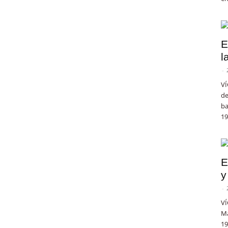
E
l
-
VÍ
de
ba
19
E
y
-
VÍ
Ma
19