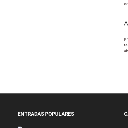
oc
A
-
JE
ta
ah
ENTRADAS POPULARES
C