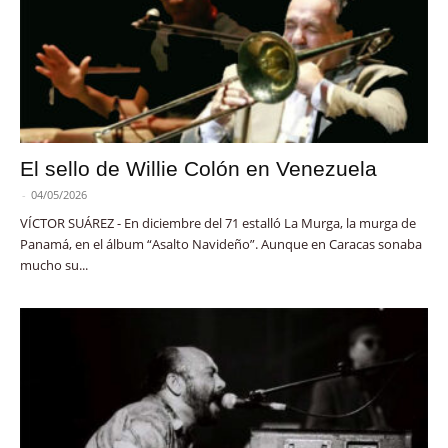
El sello de Willie Colón en Venezuela
-
04/05/2026
VÍCTOR SUÁREZ - En diciembre del 71 estalló La Murga, la murga de
Panamá, en el álbum “Asalto Navideño”. Aunque en Caracas sonaba
mucho su...