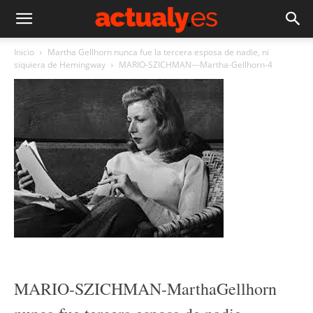
Inicio
Martha Gellhorn nunca fue la tercera esposa de nadie, ni
siquiera de Hemingway
MARIO-SZICHMAN---Martha-Gellhorn-4
MARIO-SZICHMAN-MarthaGellhorn