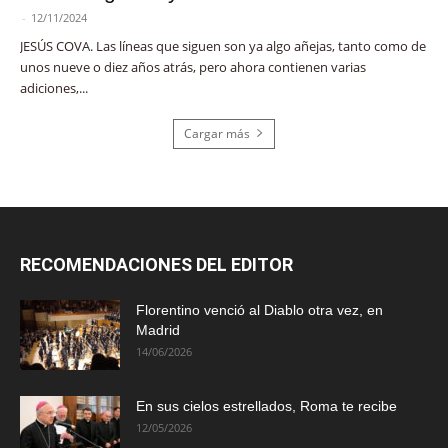
-
12/11/2024
JESÚS COVA. Las líneas que siguen son ya algo añejas, tanto como de
unos nueve o diez años atrás, pero ahora contienen varias
adiciones,...
Cargar más
RECOMENDACIONES DEL EDITOR
Florentino venció al Diablo otra vez, en
Madrid
14/06/2026
En sus cielos estrellados, Roma te recibe
12/05/2026