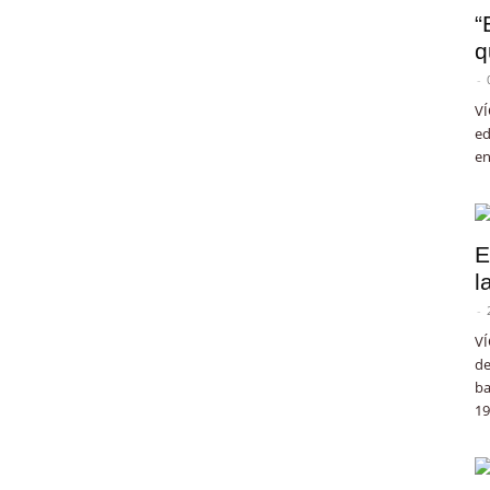
“
q
-
VÍ
ed
en
E
l
-
VÍ
de
ba
19