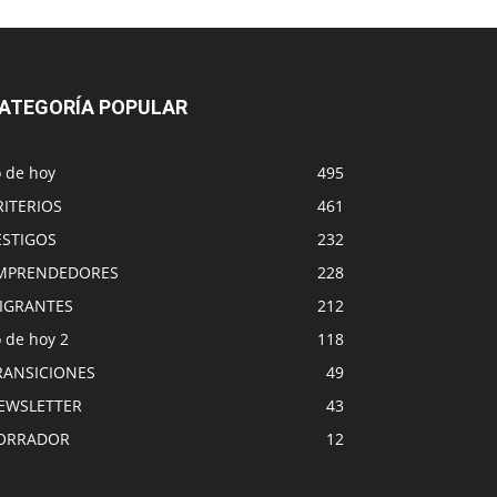
ATEGORÍA POPULAR
o de hoy
495
RITERIOS
461
ESTIGOS
232
MPRENDEDORES
228
IGRANTES
212
 de hoy 2
118
RANSICIONES
49
EWSLETTER
43
ORRADOR
12