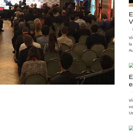
E
V
-
VÍ
la
Au
E
e
-
VÍ
vo
Us