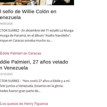
l sello de Willie Colón en
enezuela
04/05/2026
CTOR SUÁREZ - En diciembre del 71 estalló La Murga,
 murga de Panamá, en el álbum “Asalto Navideño”.
nque en Caracas sonaba mucho su...
ddie Palmieri, 27 años vetado
n Venezuela
13/10/2025
CTOR SUÁREZ - “Nos costó 27 años a Eddie y a mí
lver juntos a Venezuela. Estamos en la gloria.
tedes fueron gran parte de...