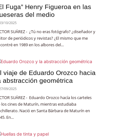
El Fuga” Henry Figueroa en las
ueseras del medio
03/10/2025
CTOR SUÁREZ - ¿Tú no eras fotógrafo? ¿diseñador y
itor de periódicos y revistas? ¿El mismo que me
contré en 1989 en los albores del...
l viaje de Eduardo Orozco hacia
a abstracción geométrica
27/09/2025
CTOR SUÁREZ - Eduardo Orozco hacía los carteles
 los cines de Maturín, mientras estudiaba
chillerato. Nació en Santa Bárbara de Maturín en
45. En...