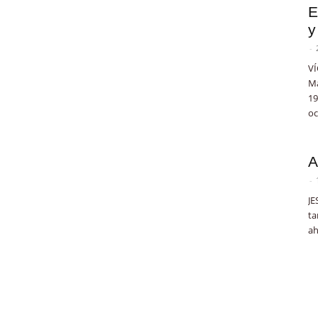
E
y
-
VÍ
Ma
19
oc
A
-
JE
ta
ah