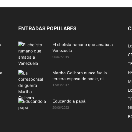
ENTRADAS POPULARES
C
a
El chelista rumano que amaba a
L
Venezuela
C
06/07/2019
T
E
ma
Martha Gellhorn nunca fue la
tercera esposa de nadie, ni...
M
17/03/2017
Lo
T
Educando a papá
N
20/06/2022
B