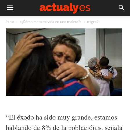
Inicio
«¿Cómo meto mi vida en una maleta?»
migro2
“El éxodo ha sido muy grande, estamos
hablando de 8% de la población.». señala