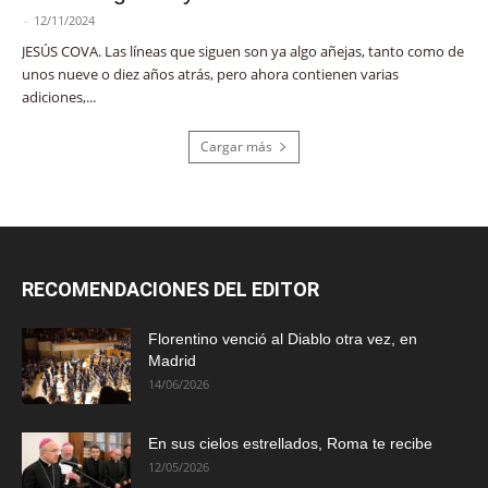
-
12/11/2024
JESÚS COVA. Las líneas que siguen son ya algo añejas, tanto como de
unos nueve o diez años atrás, pero ahora contienen varias
adiciones,...
Cargar más
RECOMENDACIONES DEL EDITOR
Florentino venció al Diablo otra vez, en
Madrid
14/06/2026
En sus cielos estrellados, Roma te recibe
12/05/2026