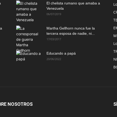
a
El chelista rumano que amaba a
L
Venezuela
C
06/07/2019
T
E
ma
Martha Gellhorn nunca fue la
tercera esposa de nadie, ni...
M
17/03/2017
Lo
T
Educando a papá
N
20/06/2022
B
BRE NOSOTROS
S