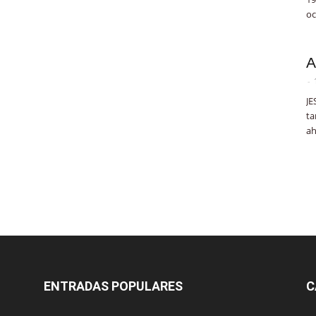
oc
A
-
JE
ta
ah
ENTRADAS POPULARES
C