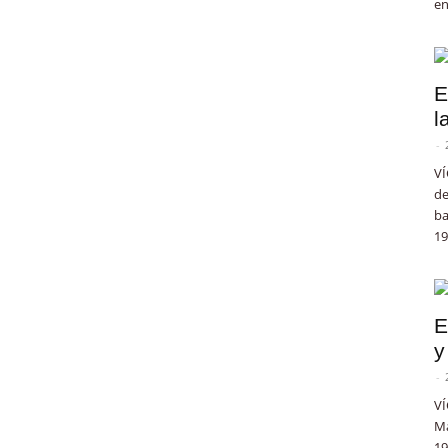
en
E
l
-
VÍ
de
ba
19
E
y
-
VÍ
Ma
19