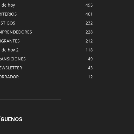
o de hoy
495
RITERIOS
461
ESTIGOS
232
MPRENDEDORES
228
IGRANTES
212
 de hoy 2
118
RANSICIONES
49
EWSLETTER
43
ORRADOR
12
ÍGUENOS