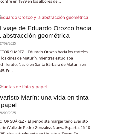
contré en 1989 en los albores del...
l viaje de Eduardo Orozco hacia
a abstracción geométrica
27/09/2025
CTOR SUÁREZ - Eduardo Orozco hacía los carteles
 los cines de Maturín, mientras estudiaba
chillerato. Nació en Santa Bárbara de Maturín en
45. En...
varisto Marín: una vida en tinta
 papel
26/09/2025
CTOR SUÁREZ - El periodista margariteño Evaristo
rín (Valle de Pedro González, Nueva Esparta, 26-10-
35), vive actualmente en Houston, Texas. En