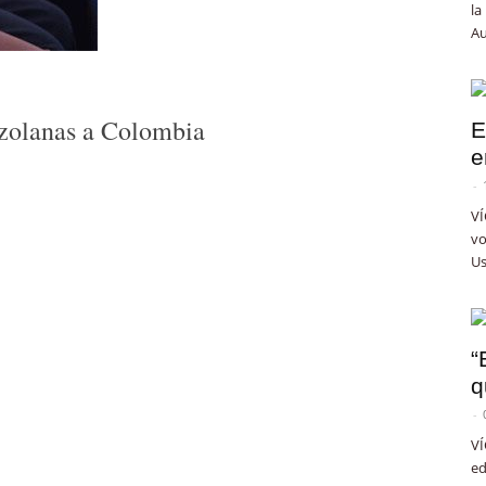
la
Au
ezolanas a Colombia
E
e
-
VÍ
vo
Us
“
q
-
VÍ
ed