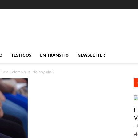
O
TESTIGOS
EN TRÁNSITO
NEWSLETTER
 luz a Colombia
No-hay-ola-2
E
V
-
VÍ