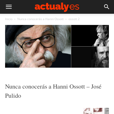
Inicio
Nunca conocerás a Hanni Ossott
ossott 2
Nunca conocerás a Hanni Ossott – José
Pulido