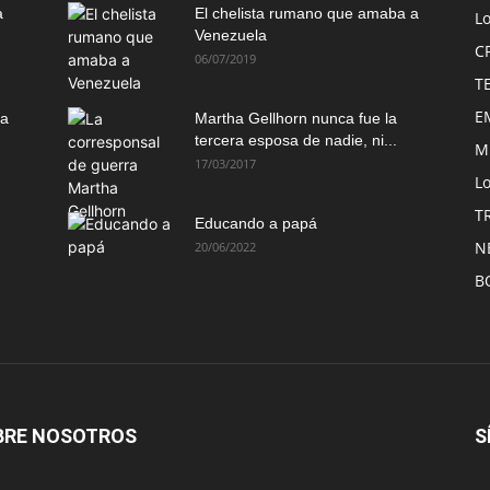
a
El chelista rumano que amaba a
L
Venezuela
C
06/07/2019
T
E
ma
Martha Gellhorn nunca fue la
tercera esposa de nadie, ni...
M
17/03/2017
Lo
T
Educando a papá
N
20/06/2022
B
BRE NOSOTROS
S