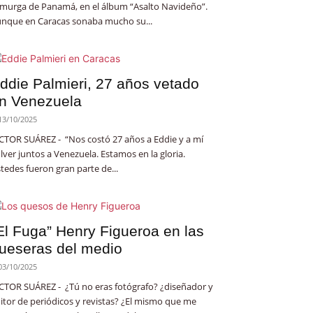
 murga de Panamá, en el álbum “Asalto Navideño”.
nque en Caracas sonaba mucho su...
ddie Palmieri, 27 años vetado
n Venezuela
13/10/2025
CTOR SUÁREZ - “Nos costó 27 años a Eddie y a mí
lver juntos a Venezuela. Estamos en la gloria.
tedes fueron gran parte de...
El Fuga” Henry Figueroa en las
ueseras del medio
03/10/2025
CTOR SUÁREZ - ¿Tú no eras fotógrafo? ¿diseñador y
itor de periódicos y revistas? ¿El mismo que me