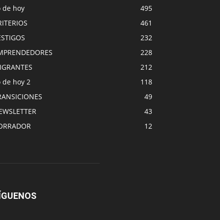
o de hoy
495
RITERIOS
461
ESTIGOS
232
MPRENDEDORES
228
IGRANTES
212
 de hoy 2
118
RANSICIONES
49
EWSLETTER
43
ORRADOR
12
ÍGUENOS