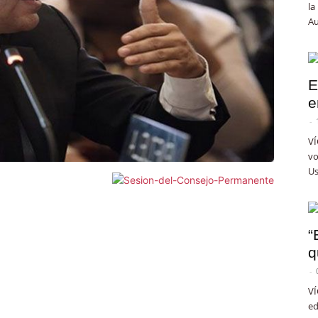
la
Au
E
e
-
VÍ
vo
Us
“
q
-
VÍ
ed