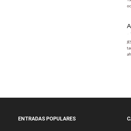
oc
A
-
JE
ta
ah
ENTRADAS POPULARES
C