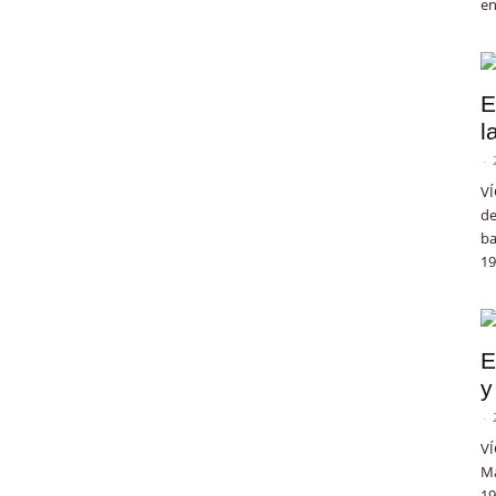
en
E
l
-
VÍ
de
ba
19
E
y
-
VÍ
Ma
19