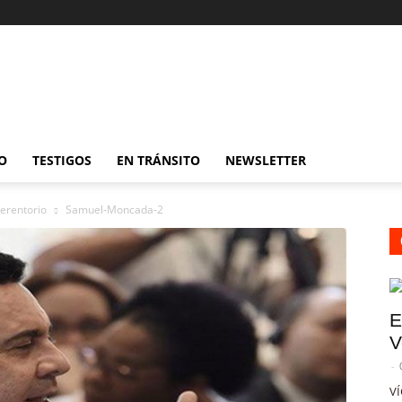
O
TESTIGOS
EN TRÁNSITO
NEWSLETTER
erentorio
Samuel-Moncada-2
E
V
-
VÍ