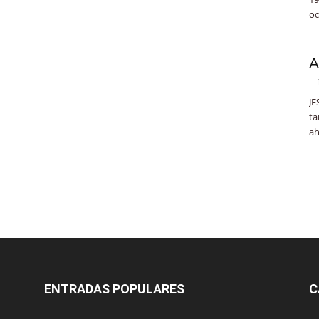
oc
A
-
JE
ta
ah
ENTRADAS POPULARES
C