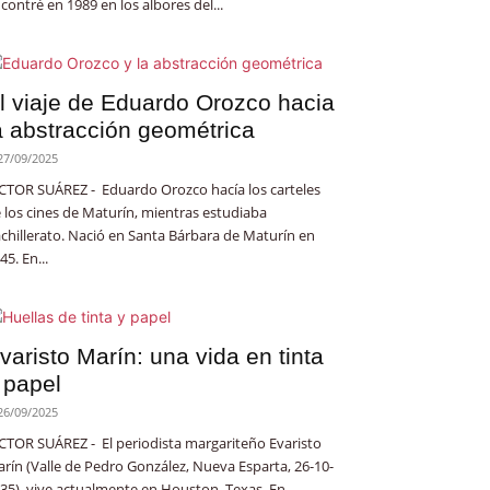
contré en 1989 en los albores del...
l viaje de Eduardo Orozco hacia
a abstracción geométrica
27/09/2025
CTOR SUÁREZ - Eduardo Orozco hacía los carteles
 los cines de Maturín, mientras estudiaba
chillerato. Nació en Santa Bárbara de Maturín en
45. En...
varisto Marín: una vida en tinta
 papel
26/09/2025
CTOR SUÁREZ - El periodista margariteño Evaristo
rín (Valle de Pedro González, Nueva Esparta, 26-10-
35), vive actualmente en Houston, Texas. En