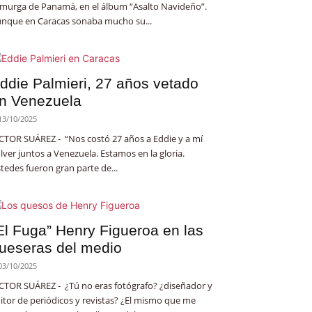
 murga de Panamá, en el álbum “Asalto Navideño”.
nque en Caracas sonaba mucho su...
ddie Palmieri, 27 años vetado
n Venezuela
13/10/2025
CTOR SUÁREZ - “Nos costó 27 años a Eddie y a mí
lver juntos a Venezuela. Estamos en la gloria.
tedes fueron gran parte de...
El Fuga” Henry Figueroa en las
ueseras del medio
03/10/2025
CTOR SUÁREZ - ¿Tú no eras fotógrafo? ¿diseñador y
itor de periódicos y revistas? ¿El mismo que me