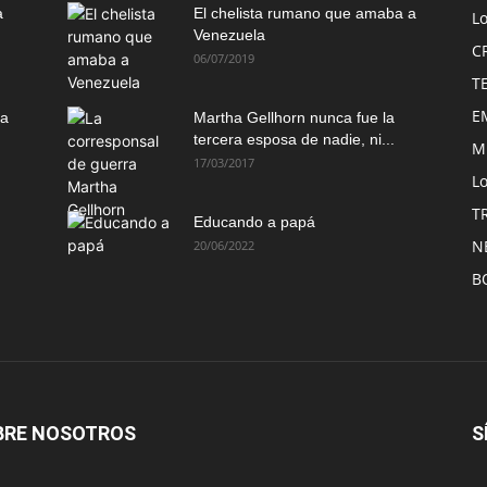
a
El chelista rumano que amaba a
L
Venezuela
C
06/07/2019
T
E
ma
Martha Gellhorn nunca fue la
tercera esposa de nadie, ni...
M
17/03/2017
Lo
T
Educando a papá
N
20/06/2022
B
BRE NOSOTROS
S