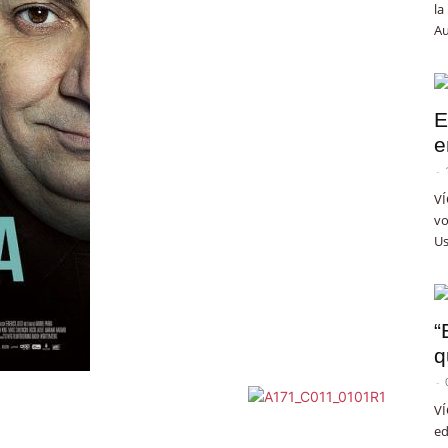
la
Au
E
e
-
VÍ
vo
Us
“
q
-
VÍ
ed