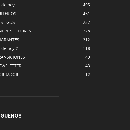
o de hoy
495
RITERIOS
461
ESTIGOS
232
MPRENDEDORES
228
IGRANTES
212
 de hoy 2
118
RANSICIONES
49
EWSLETTER
43
ORRADOR
12
ÍGUENOS