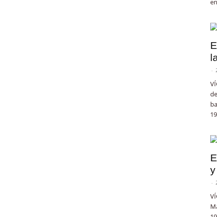
en
E
l
-
VÍ
de
ba
19
E
y
-
VÍ
Ma
19