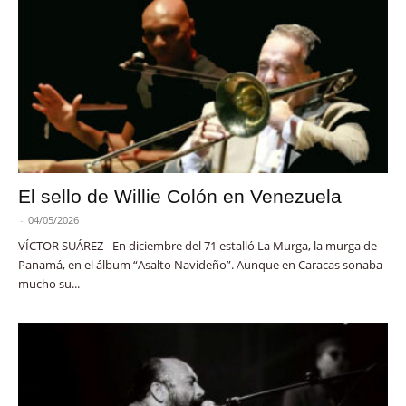
El sello de Willie Colón en Venezuela
-
04/05/2026
VÍCTOR SUÁREZ - En diciembre del 71 estalló La Murga, la murga de
Panamá, en el álbum “Asalto Navideño”. Aunque en Caracas sonaba
mucho su...