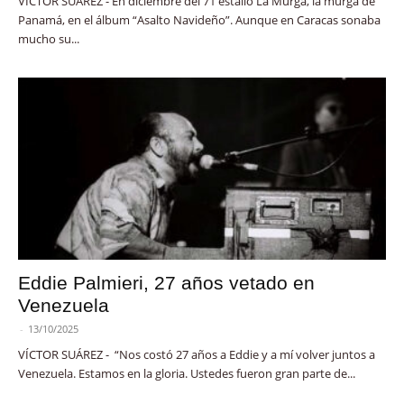
VÍCTOR SUÁREZ - En diciembre del 71 estalló La Murga, la murga de
Panamá, en el álbum “Asalto Navideño”. Aunque en Caracas sonaba
mucho su...
Eddie Palmieri, 27 años vetado en
Venezuela
-
13/10/2025
VÍCTOR SUÁREZ - “Nos costó 27 años a Eddie y a mí volver juntos a
Venezuela. Estamos en la gloria. Ustedes fueron gran parte de...