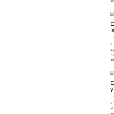
en
E
l
-
VÍ
de
ba
19
E
y
-
VÍ
Ma
19