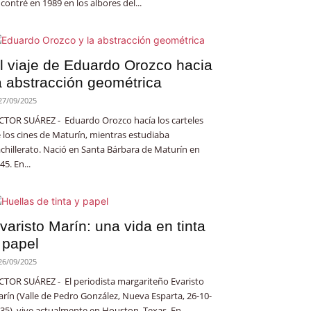
contré en 1989 en los albores del...
l viaje de Eduardo Orozco hacia
a abstracción geométrica
27/09/2025
CTOR SUÁREZ - Eduardo Orozco hacía los carteles
 los cines de Maturín, mientras estudiaba
chillerato. Nació en Santa Bárbara de Maturín en
45. En...
varisto Marín: una vida en tinta
 papel
26/09/2025
CTOR SUÁREZ - El periodista margariteño Evaristo
rín (Valle de Pedro González, Nueva Esparta, 26-10-
35), vive actualmente en Houston, Texas. En