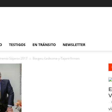
O
TESTIGOS
EN TRÁNSITO
NEWSLETTER
 Premio Sájarov 2017
Borges,-Ledezma-y-Tajani-firman
E
V
-
VÍ