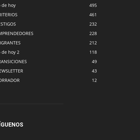
o de hoy
495
RITERIOS
461
ESTIGOS
232
MPRENDEDORES
228
IGRANTES
212
 de hoy 2
118
RANSICIONES
49
EWSLETTER
43
ORRADOR
12
ÍGUENOS