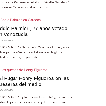
 murga de Panamá, en el álbum “Asalto Navideño”.
nque en Caracas sonaba mucho su...
ddie Palmieri, 27 años vetado
n Venezuela
13/10/2025
CTOR SUÁREZ - “Nos costó 27 años a Eddie y a mí
lver juntos a Venezuela. Estamos en la gloria.
tedes fueron gran parte de...
El Fuga” Henry Figueroa en las
ueseras del medio
03/10/2025
CTOR SUÁREZ - ¿Tú no eras fotógrafo? ¿diseñador y
itor de periódicos y revistas? ¿El mismo que me