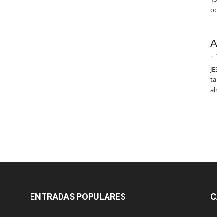
oc
A
-
JE
ta
ah
ENTRADAS POPULARES
C