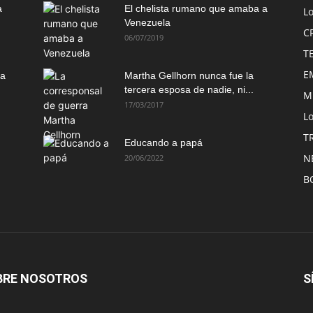
a
El chelista rumano que amaba a
L
Venezuela
C
06/07/2019
T
E
ma
Martha Gellhorn nunca fue la
tercera esposa de nadie, ni...
M
17/03/2017
Lo
T
Educando a papá
N
20/06/2022
B
BRE NOSOTROS
S