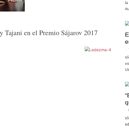
la
Au
y Tajani en el Premio Sájarov 2017
E
e
-
VÍ
vo
Us
“
q
-
VÍ
ed