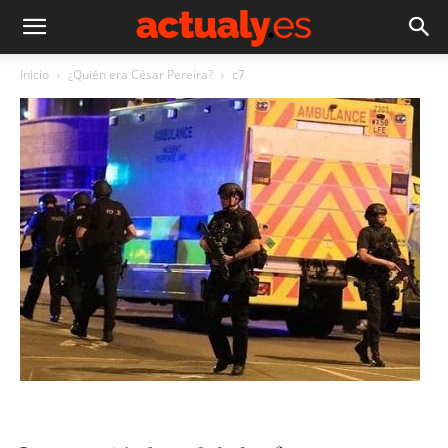
Inicio
¿Quién era César Pereira?
c7