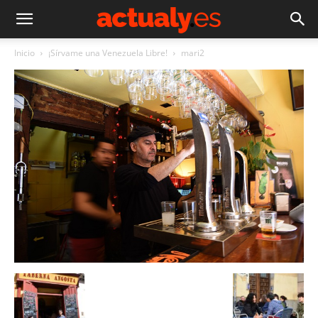
Inicio
¡Sírvame una Venezuela Libre!
mari2