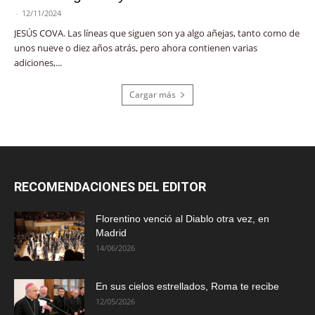
-
12/11/2024
JESÚS COVA. Las líneas que siguen son ya algo añejas, tanto como de
unos nueve o diez años atrás, pero ahora contienen varias
adiciones,...
Cargar más
RECOMENDACIONES DEL EDITOR
Florentino venció al Diablo otra vez, en
Madrid
14/06/2026
En sus cielos estrellados, Roma te recibe
12/05/2026