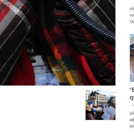
-
VÍ
vo
Us
“
q
-
VÍ
ed
en