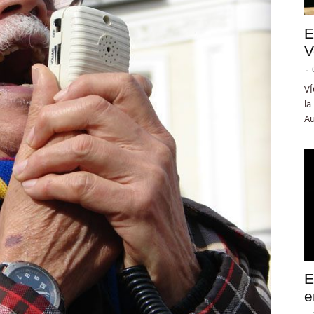
E
V
-
VÍ
la
Au
E
e