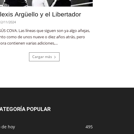
lexis Argüello y el Libertador
12/11/2024
SÚS COVA. Las líneas que siguen son ya algo añejas,
nto como de unos nueve o diez años atrás, pero
ora contienen varias adiciones,...
Cargar más
ATEGORÍA POPULAR
o de hoy
495