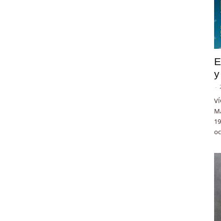
E
y
-
VÍ
Ma
19
oc