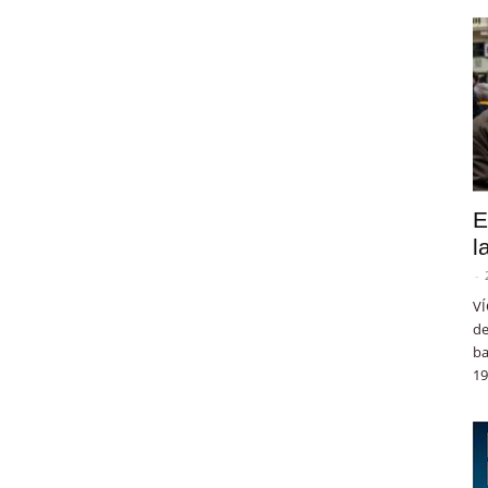
E
l
-
VÍ
de
ba
19