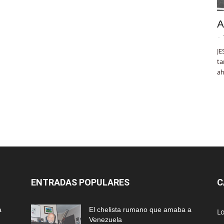
A
-
JE
ta
ah
ENTRADAS POPULARES
C
a
El chelista rumano que amaba a
L
Venezuela