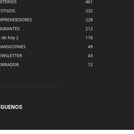
RITERIOS
461
ESTIGOS
232
MPRENDEDORES
228
IGRANTES
212
 de hoy 2
118
RANSICIONES
49
EWSLETTER
43
ORRADOR
12
ÍGUENOS