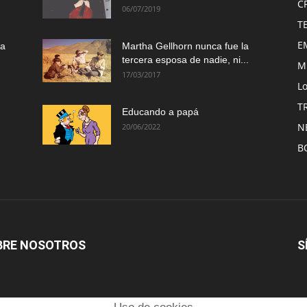
C
06/07/2019
T
E
ma
Martha Gellhorn nunca fue la
tercera esposa de nadie, ni...
M
17/03/2017
Lo
T
Educando a papá
N
20/06/2022
B
BRE NOSOTROS
S