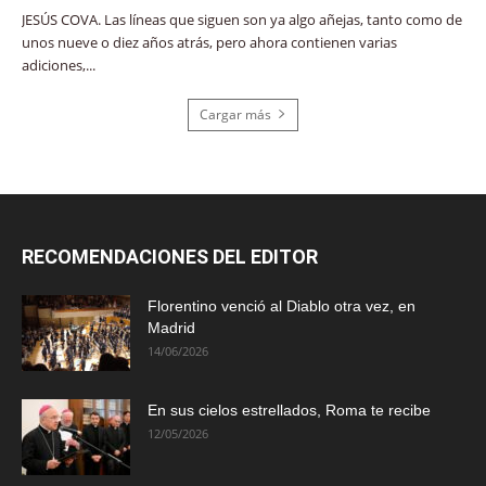
JESÚS COVA. Las líneas que siguen son ya algo añejas, tanto como de
unos nueve o diez años atrás, pero ahora contienen varias
adiciones,...
Cargar más
RECOMENDACIONES DEL EDITOR
Florentino venció al Diablo otra vez, en
Madrid
14/06/2026
En sus cielos estrellados, Roma te recibe
12/05/2026