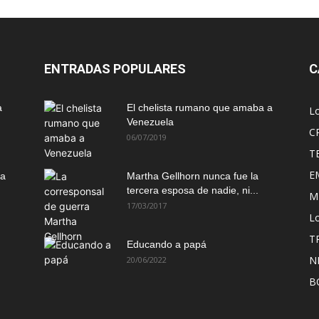
ENTRADAS POPULARES
C
a
El chelista rumano que amaba a
L
Venezuela
C
06/07/2019
T
E
ma
Martha Gellhorn nunca fue la
tercera esposa de nadie, ni...
M
17/03/2017
Lo
T
Educando a papá
N
20/06/2022
B