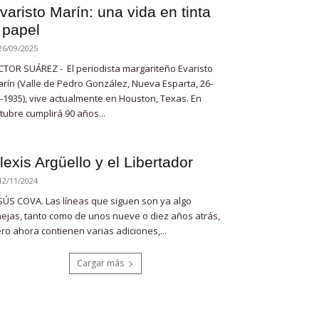
varisto Marín: una vida en tinta
 papel
26/09/2025
CTOR SUÁREZ - El periodista margariteño Evaristo
rín (Valle de Pedro González, Nueva Esparta, 26-
-1935), vive actualmente en Houston, Texas. En
tubre cumplirá 90 años...
lexis Argüello y el Libertador
12/11/2024
SÚS COVA. Las líneas que siguen son ya algo
ejas, tanto como de unos nueve o diez años atrás,
ro ahora contienen varias adiciones,...
Cargar más