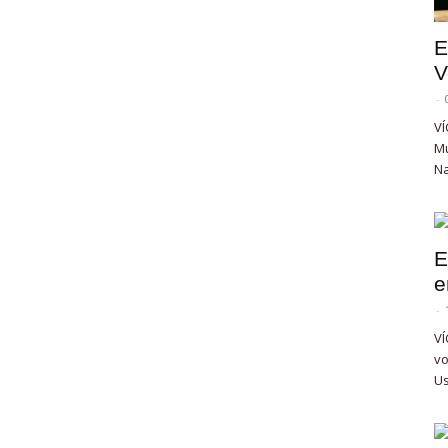
E
V
-
VÍ
Mu
Na
E
e
-
VÍ
vo
Us