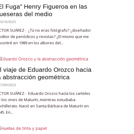
El Fuga” Henry Figueroa en las
ueseras del medio
03/10/2025
CTOR SUÁREZ - ¿Tú no eras fotógrafo? ¿diseñador
editor de periódicos y revistas? ¿El mismo que me
contré en 1989 en los albores del...
l viaje de Eduardo Orozco hacia
a abstracción geométrica
27/09/2025
CTOR SUÁREZ - Eduardo Orozco hacía los carteles
 los cines de Maturín, mientras estudiaba
chillerato. Nació en Santa Bárbara de Maturín en
45. En...