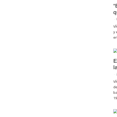
“
q
-
VÍ
y 
en
E
l
-
VÍ
de
ba
19