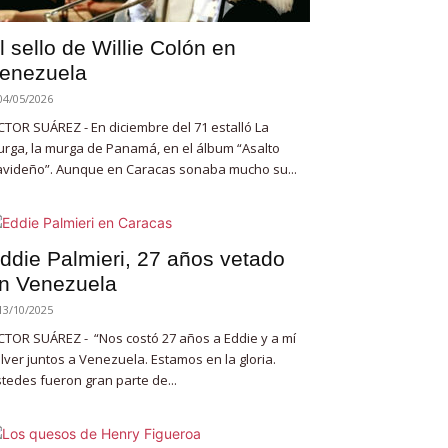
l sello de Willie Colón en
enezuela
04/05/2026
CTOR SUÁREZ - En diciembre del 71 estalló La
rga, la murga de Panamá, en el álbum “Asalto
videño”. Aunque en Caracas sonaba mucho su...
ddie Palmieri, 27 años vetado
n Venezuela
13/10/2025
CTOR SUÁREZ - “Nos costó 27 años a Eddie y a mí
lver juntos a Venezuela. Estamos en la gloria.
tedes fueron gran parte de...