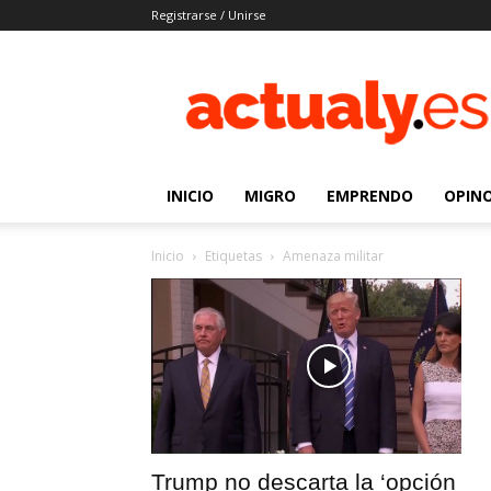
Registrarse / Unirse
Actualy.es
|
Noticias
de
los
venezolanos
INICIO
MIGRO
EMPRENDO
OPIN
que
emigraron
Inicio
Etiquetas
Amenaza militar
Trump no descarta la ‘opción