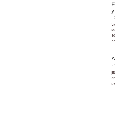
E
y
-
VÍ
Ma
10
oc
A
-
JE
añ
pe