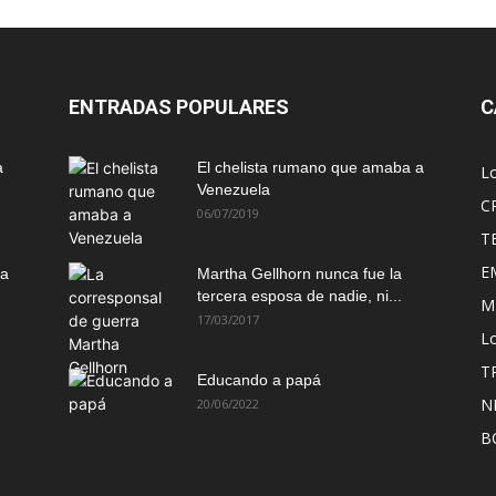
ENTRADAS POPULARES
C
a
El chelista rumano que amaba a
L
Venezuela
C
06/07/2019
T
E
ma
Martha Gellhorn nunca fue la
tercera esposa de nadie, ni...
M
17/03/2017
Lo
T
Educando a papá
N
20/06/2022
B