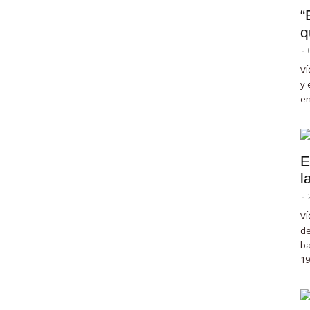
“
q
-
VÍ
y 
en
E
l
-
VÍ
de
ba
19