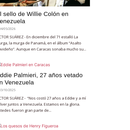
l sello de Willie Colón en
enezuela
04/05/2026
CTOR SUÁREZ - En diciembre del 71 estalló La
rga, la murga de Panamá, en el álbum “Asalto
videño”. Aunque en Caracas sonaba mucho su...
ddie Palmieri, 27 años vetado
n Venezuela
13/10/2025
CTOR SUÁREZ - “Nos costó 27 años a Eddie y a mí
lver juntos a Venezuela. Estamos en la gloria.
tedes fueron gran parte de...