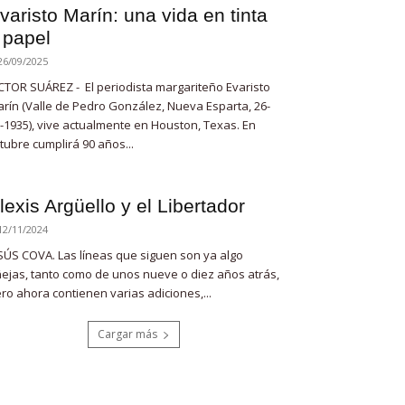
varisto Marín: una vida en tinta
 papel
26/09/2025
CTOR SUÁREZ - El periodista margariteño Evaristo
rín (Valle de Pedro González, Nueva Esparta, 26-
-1935), vive actualmente en Houston, Texas. En
tubre cumplirá 90 años...
lexis Argüello y el Libertador
12/11/2024
SÚS COVA. Las líneas que siguen son ya algo
ejas, tanto como de unos nueve o diez años atrás,
ro ahora contienen varias adiciones,...
Cargar más