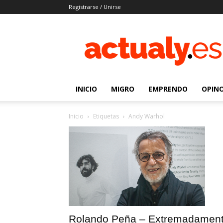
Registrarse / Unirse
Actualy.es
|
Noticias
de
los
venezolanos
INICIO
MIGRO
EMPRENDO
OPIN
que
emigraron
Inicio
Etiquetas
Andy Warhol
Rolando Peña – Extremadamen