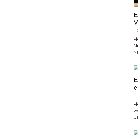
E
V
-
VÍ
Mu
Na
E
e
-
VÍ
vo
Us