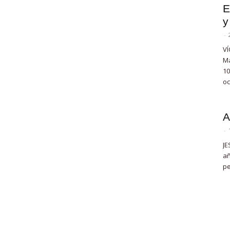
E
y
-
VÍ
Ma
10
oc
A
-
JE
añ
pe