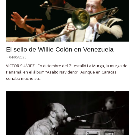
El sello de Willie Colón en Venezuela
-
04/05/2026
VÍCTOR SUÁREZ - En diciembre del 71 estalló La Murga, la murga de
Panamá, en el álbum “Asalto Navideño”. Aunque en Caracas
sonaba mucho su...