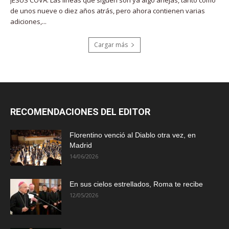
JESÚS COVA. Las líneas que siguen son ya algo añejas, tanto como
de unos nueve o diez años atrás, pero ahora contienen varias
adiciones,...
Cargar más
RECOMENDACIONES DEL EDITOR
Florentino venció al Diablo otra vez, en
Madrid
14/06/2026
En sus cielos estrellados, Roma te recibe
12/05/2026