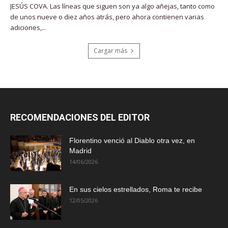
JESÚS COVA. Las líneas que siguen son ya algo añejas, tanto como
de unos nueve o diez años atrás, pero ahora contienen varias
adiciones,...
Cargar más
RECOMENDACIONES DEL EDITOR
Florentino venció al Diablo otra vez, en
Madrid
14/06/2026
En sus cielos estrellados, Roma te recibe
12/05/2026