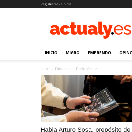
Registrarse / Unirse
Actualy.es
|
Noticias
de
los
venezolanos
INICIO
MIGRO
EMPRENDO
OPIN
que
emigraron
Inicio
Etiquetas
Darío Menor
Habla Arturo Sosa, prepósito de