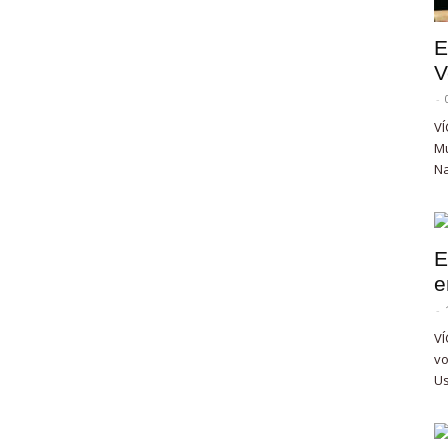
E
V
-
VÍ
Mu
Na
E
e
-
VÍ
vo
Us