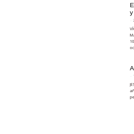
E
y
-
VÍ
Ma
10
oc
A
-
JE
añ
pe