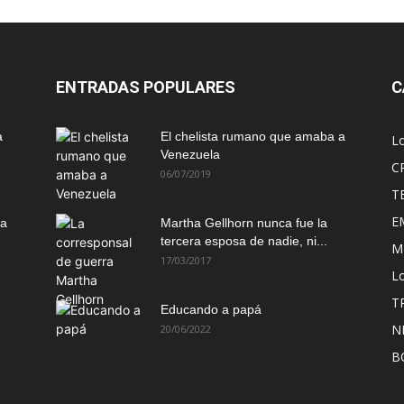
ENTRADAS POPULARES
C
a
El chelista rumano que amaba a
L
Venezuela
C
06/07/2019
T
E
ma
Martha Gellhorn nunca fue la
tercera esposa de nadie, ni...
M
17/03/2017
Lo
T
Educando a papá
N
20/06/2022
B