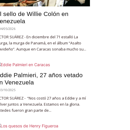
l sello de Willie Colón en
enezuela
04/05/2026
CTOR SUÁREZ - En diciembre del 71 estalló La
rga, la murga de Panamá, en el álbum “Asalto
videño”. Aunque en Caracas sonaba mucho su...
ddie Palmieri, 27 años vetado
n Venezuela
13/10/2025
CTOR SUÁREZ - “Nos costó 27 años a Eddie y a mí
lver juntos a Venezuela. Estamos en la gloria.
tedes fueron gran parte de...