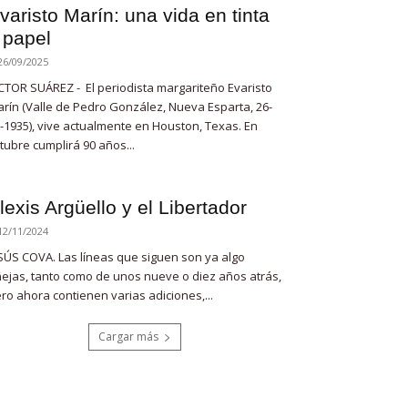
varisto Marín: una vida en tinta
 papel
26/09/2025
CTOR SUÁREZ - El periodista margariteño Evaristo
rín (Valle de Pedro González, Nueva Esparta, 26-
-1935), vive actualmente en Houston, Texas. En
tubre cumplirá 90 años...
lexis Argüello y el Libertador
12/11/2024
SÚS COVA. Las líneas que siguen son ya algo
ejas, tanto como de unos nueve o diez años atrás,
ro ahora contienen varias adiciones,...
Cargar más