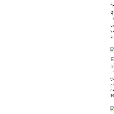
“
q
-
VÍ
y 
en
E
l
-
VÍ
de
ba
19