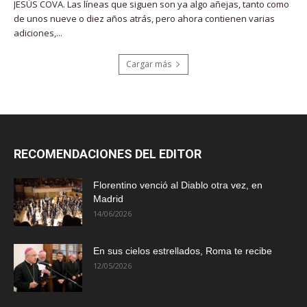
JESÚS COVA. Las líneas que siguen son ya algo añejas, tanto como
de unos nueve o diez años atrás, pero ahora contienen varias
adiciones,...
Cargar más
RECOMENDACIONES DEL EDITOR
Florentino venció al Diablo otra vez, en
Madrid
14/06/2026
En sus cielos estrellados, Roma te recibe
12/05/2026