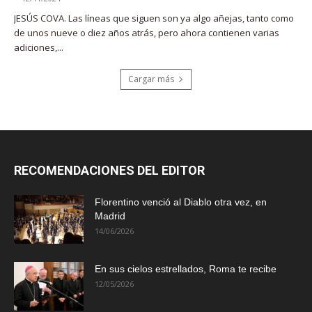
JESÚS COVA. Las líneas que siguen son ya algo añejas, tanto como
de unos nueve o diez años atrás, pero ahora contienen varias
adiciones,...
Cargar más
RECOMENDACIONES DEL EDITOR
Florentino venció al Diablo otra vez, en
Madrid
14/06/2026
En sus cielos estrellados, Roma te recibe
12/05/2026