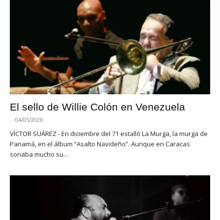
El sello de Willie Colón en Venezuela
-
04/05/2026
VÍCTOR SUÁREZ - En diciembre del 71 estalló La Murga, la murga de
Panamá, en el álbum “Asalto Navideño”. Aunque en Caracas
sonaba mucho su...