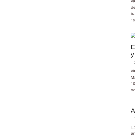
VÍ
de
ba
19
E
y
-
VÍ
Ma
10
oc
A
-
JE
añ