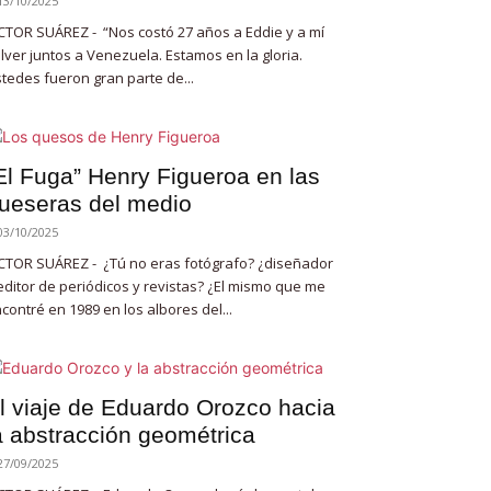
13/10/2025
CTOR SUÁREZ - “Nos costó 27 años a Eddie y a mí
lver juntos a Venezuela. Estamos en la gloria.
tedes fueron gran parte de...
El Fuga” Henry Figueroa en las
ueseras del medio
03/10/2025
CTOR SUÁREZ - ¿Tú no eras fotógrafo? ¿diseñador
editor de periódicos y revistas? ¿El mismo que me
contré en 1989 en los albores del...
l viaje de Eduardo Orozco hacia
a abstracción geométrica
27/09/2025