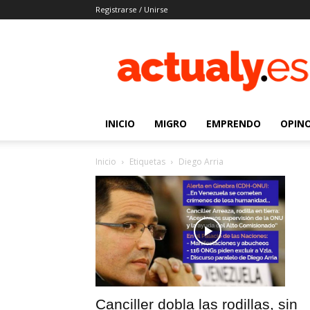
Registrarse / Unirse
Actualy.es
|
Noticias
de
los
venezolanos
INICIO
MIGRO
EMPRENDO
OPIN
que
emigraron
Inicio
Etiquetas
Diego Arria
Canciller dobla las rodillas, sin