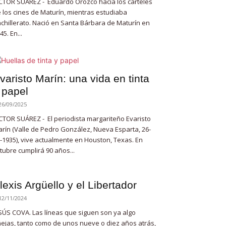
CTOR SUÁREZ - Eduardo Orozco hacía los carteles
 los cines de Maturín, mientras estudiaba
chillerato. Nació en Santa Bárbara de Maturín en
45. En...
varisto Marín: una vida en tinta
 papel
26/09/2025
CTOR SUÁREZ - El periodista margariteño Evaristo
rín (Valle de Pedro González, Nueva Esparta, 26-
-1935), vive actualmente en Houston, Texas. En
tubre cumplirá 90 años...
lexis Argüello y el Libertador
12/11/2024
SÚS COVA. Las líneas que siguen son ya algo
ejas, tanto como de unos nueve o diez años atrás,