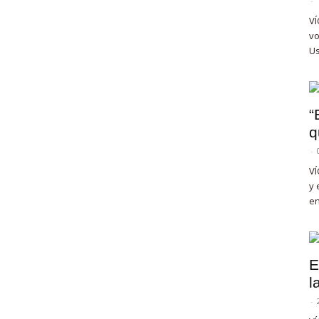
-
VÍ
vo
Us
“
q
-
VÍ
y 
en
E
l
-