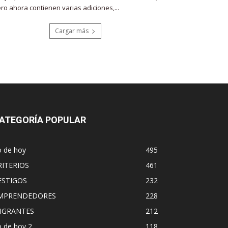
ro ahora contienen varias adiciones,...
Cargar más
ATEGORÍA POPULAR
o de hoy
495
RITERIOS
461
ESTIGOS
232
MPRENDEDORES
228
IGRANTES
212
 de hoy 2
118