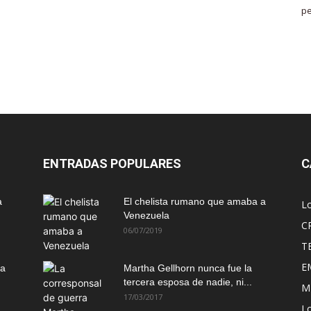
pe
ENTRADAS POPULARES
C
a
El chelista rumano que amaba a
L
Venezuela
C
06/07/2019
T
E
ma
Martha Gellhorn nunca fue la
tercera esposa de nadie, ni...
M
17/03/2017
Lo