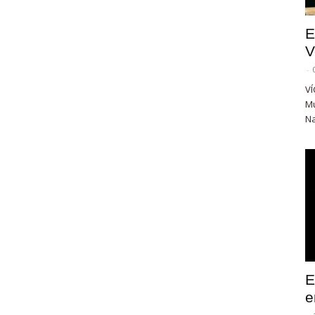
E
V
-
VÍ
Mu
Na
E
e