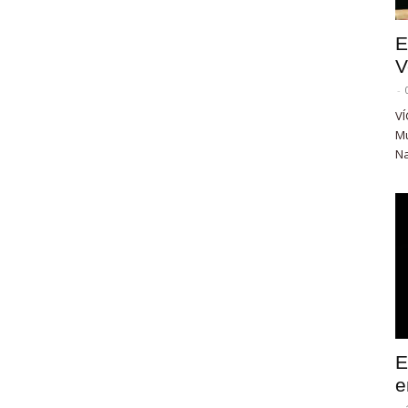
E
V
-
VÍ
Mu
Na
E
e