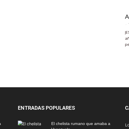
A
-
JE
añ
pe
ENTRADAS POPULARES
C
a
El chelista rumano que amaba a
L