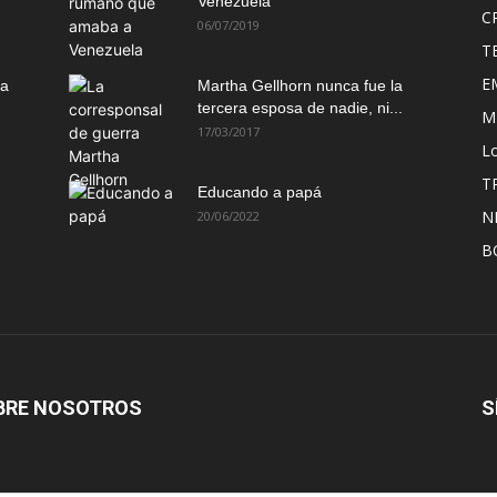
Venezuela
C
06/07/2019
T
E
ma
Martha Gellhorn nunca fue la
tercera esposa de nadie, ni...
M
17/03/2017
Lo
T
Educando a papá
N
20/06/2022
B
BRE NOSOTROS
S