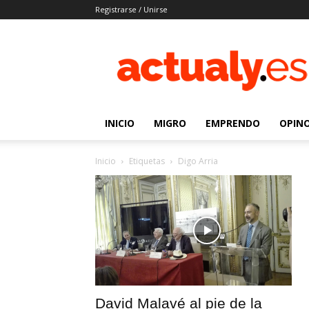
Registrarse / Unirse
Actualy.es
|
Noticias
de
los
venezolanos
INICIO
MIGRO
EMPRENDO
OPIN
que
emigraron
Inicio
Etiquetas
Digo Arria
David Malavé al pie de la