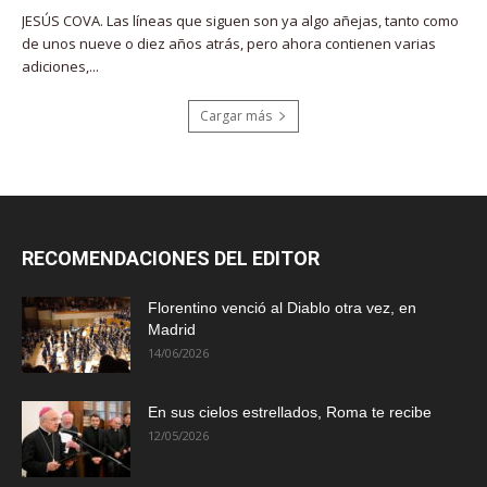
JESÚS COVA. Las líneas que siguen son ya algo añejas, tanto como
de unos nueve o diez años atrás, pero ahora contienen varias
adiciones,...
Cargar más
RECOMENDACIONES DEL EDITOR
Florentino venció al Diablo otra vez, en
Madrid
14/06/2026
En sus cielos estrellados, Roma te recibe
12/05/2026