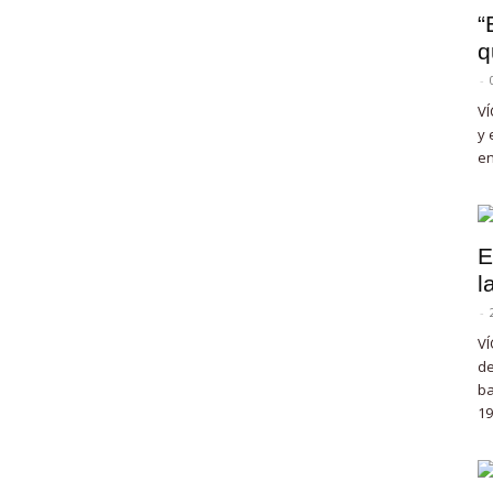
“
q
-
VÍ
y 
en
E
l
-
VÍ
de
ba
19