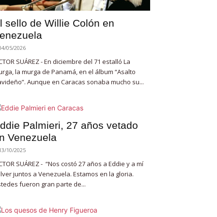
l sello de Willie Colón en
enezuela
04/05/2026
CTOR SUÁREZ - En diciembre del 71 estalló La
rga, la murga de Panamá, en el álbum “Asalto
videño”. Aunque en Caracas sonaba mucho su...
ddie Palmieri, 27 años vetado
n Venezuela
13/10/2025
CTOR SUÁREZ - “Nos costó 27 años a Eddie y a mí
lver juntos a Venezuela. Estamos en la gloria.
tedes fueron gran parte de...