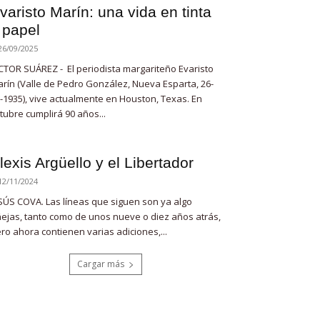
varisto Marín: una vida en tinta
 papel
26/09/2025
CTOR SUÁREZ - El periodista margariteño Evaristo
rín (Valle de Pedro González, Nueva Esparta, 26-
-1935), vive actualmente en Houston, Texas. En
tubre cumplirá 90 años...
lexis Argüello y el Libertador
12/11/2024
SÚS COVA. Las líneas que siguen son ya algo
ejas, tanto como de unos nueve o diez años atrás,
ro ahora contienen varias adiciones,...
Cargar más