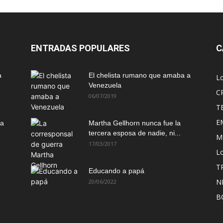
ENTRADAS POPULARES
C
a
El chelista rumano que amaba a
L
Venezuela
C
06/07/2019
T
E
ma
Martha Gellhorn nunca fue la
tercera esposa de nadie, ni...
M
17/03/2017
Lo
T
Educando a papá
N
20/06/2022
B