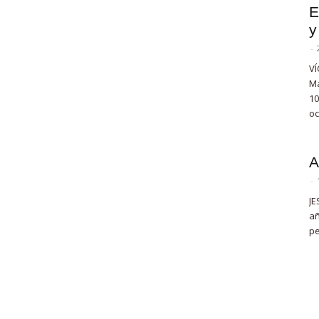
E
y
-
VÍ
Ma
10
oc
A
-
JE
añ
pe