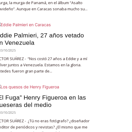
rga, la murga de Panamá, en el álbum “Asalto
videño”. Aunque en Caracas sonaba mucho su...
ddie Palmieri, 27 años vetado
n Venezuela
13/10/2025
CTOR SUÁREZ - “Nos costó 27 años a Eddie y a mí
lver juntos a Venezuela. Estamos en la gloria.
tedes fueron gran parte de...
El Fuga” Henry Figueroa en las
ueseras del medio
03/10/2025
CTOR SUÁREZ - ¿Tú no eras fotógrafo? ¿diseñador
editor de periódicos y revistas? ¿El mismo que me