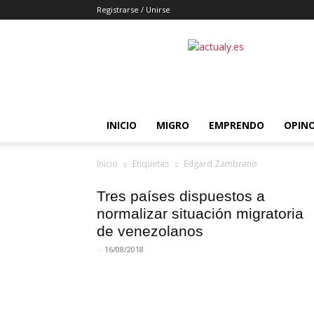
Registrarse / Unirse
Actualy.es
|
Noticias
de
los
venezolanos
INICIO
MIGRO
EMPRENDO
OPIN
que
emigraron
Inicio
Etiquetas
Edgard Zambrano
Tres países dispuestos a
normalizar situación migratoria
de venezolanos
-
16/08/2018