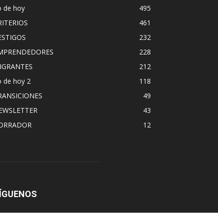
o de hoy
495
RITERIOS
461
ESTIGOS
232
MPRENDEDORES
228
IGRANTES
212
 de hoy 2
118
RANSICIONES
49
EWSLETTER
43
ORRADOR
12
ÍGUENOS