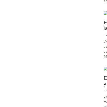
en
E
l
-
VÍ
de
ba
19
E
y
-
VÍ
Ma
10