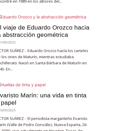
contré en 1989 en los albores del...
l viaje de Eduardo Orozco hacia
a abstracción geométrica
27/09/2025
CTOR SUÁREZ - Eduardo Orozco hacía los carteles
 los cines de Maturín, mientras estudiaba
chillerato. Nació en Santa Bárbara de Maturín en
45. En...
varisto Marín: una vida en tinta
 papel
26/09/2025
CTOR SUÁREZ - El periodista margariteño Evaristo
rín (Valle de Pedro González, Nueva Esparta, 26-
-1935), vive actualmente en Houston, Texas. En