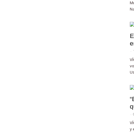
Mu
Na
E
e
-
VÍ
vo
Us
“
q
-
VÍ
y 