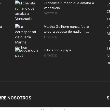
a
El chelista rumano que amaba a
L
Venezuela
C
06/07/2019
T
E
ma
Martha Gellhorn nunca fue la
tercera esposa de nadie, ni...
M
17/03/2017
Lo
T
Educando a papá
N
20/06/2022
B
BRE NOSOTROS
S