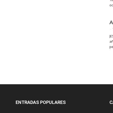
oc
A
-
JE
añ
pe
ENTRADAS POPULARES
C