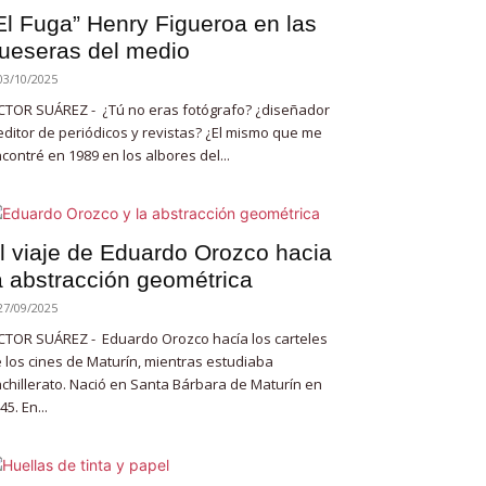
El Fuga” Henry Figueroa en las
ueseras del medio
03/10/2025
CTOR SUÁREZ - ¿Tú no eras fotógrafo? ¿diseñador
editor de periódicos y revistas? ¿El mismo que me
contré en 1989 en los albores del...
l viaje de Eduardo Orozco hacia
a abstracción geométrica
27/09/2025
CTOR SUÁREZ - Eduardo Orozco hacía los carteles
 los cines de Maturín, mientras estudiaba
chillerato. Nació en Santa Bárbara de Maturín en
45. En...