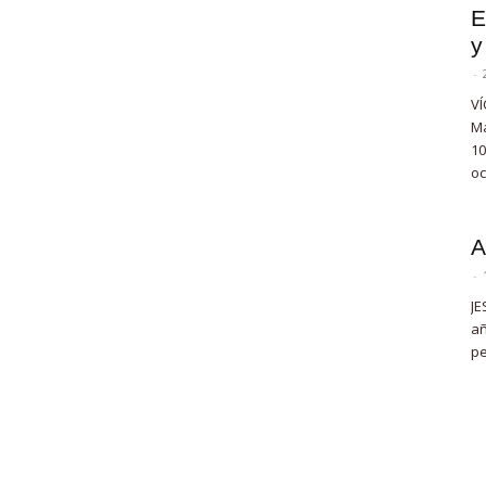
E
y
-
VÍ
Ma
10
oc
A
-
JE
añ
pe