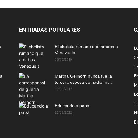
ENTRADAS POPULARES
C
a
El chelista rumano que amaba a
L
Venezuela
C
06/07/2019
T
E
ma
Martha Gellhorn nunca fue la
tercera esposa de nadie, ni...
M
17/03/2017
Lo
T
Educando a papá
N
20/06/2022
B