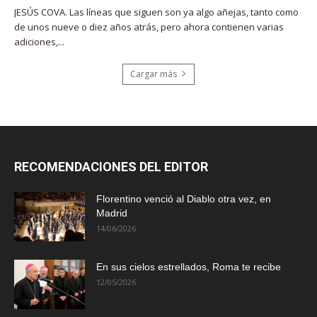
JESÚS COVA. Las líneas que siguen son ya algo añejas, tanto como
de unos nueve o diez años atrás, pero ahora contienen varias
adiciones,...
Cargar más
RECOMENDACIONES DEL EDITOR
Florentino venció al Diablo otra vez, en
Madrid
14/06/2026
En sus cielos estrellados, Roma te recibe
12/05/2026