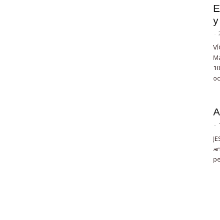
E
y
-
VÍ
Ma
10
oc
A
-
JE
añ
pe