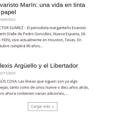
varisto Marín: una vida en tinta
 papel
26/09/2025
CTOR SUÁREZ - El periodista margariteño Evaristo
rín (Valle de Pedro González, Nueva Esparta, 26-
-1935), vive actualmente en Houston, Texas. En
tubre cumplirá 90 años...
lexis Argüello y el Libertador
12/11/2024
SÚS COVA. Las líneas que siguen son ya algo
ejas, tanto como de unos nueve o diez años atrás,
ro ahora contienen varias adiciones,...
Cargar más