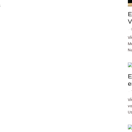
s
E
V
-
VÍ
Mu
Na
E
e
-
VÍ
vo
Us