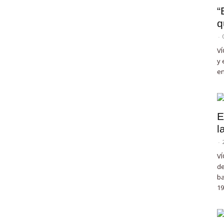
“
q
-
VÍ
y 
en
E
l
-
VÍ
de
ba
19