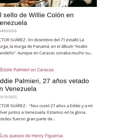
l sello de Willie Colón en
enezuela
04/05/2026
CTOR SUÁREZ - En diciembre del 71 estalló La
rga, la murga de Panamá, en el álbum “Asalto
videño”. Aunque en Caracas sonaba mucho su...
ddie Palmieri, 27 años vetado
n Venezuela
13/10/2025
CTOR SUÁREZ - “Nos costó 27 años a Eddie y a mí
lver juntos a Venezuela. Estamos en la gloria.
tedes fueron gran parte de...