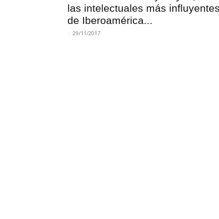
las intelectuales más influyente
de Iberoamérica...
-
29/11/2017