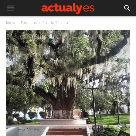
Inicio
Etiquetas
Estado Táchira