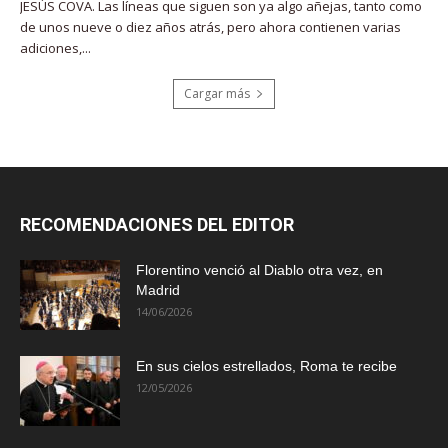
JESÚS COVA. Las líneas que siguen son ya algo añejas, tanto como
de unos nueve o diez años atrás, pero ahora contienen varias
adiciones,...
Cargar más
RECOMENDACIONES DEL EDITOR
Florentino venció al Diablo otra vez, en
Madrid
14/06/2026
En sus cielos estrellados, Roma te recibe
12/05/2026