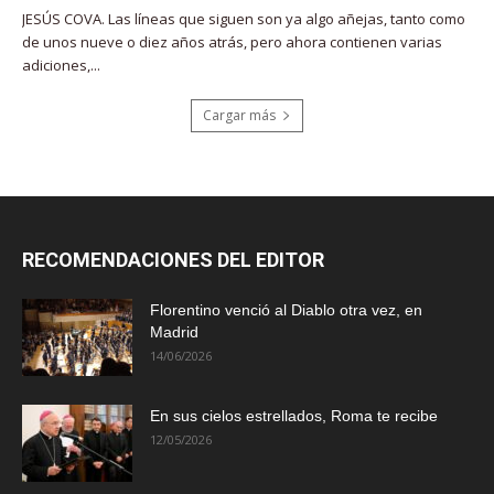
JESÚS COVA. Las líneas que siguen son ya algo añejas, tanto como
de unos nueve o diez años atrás, pero ahora contienen varias
adiciones,...
Cargar más
RECOMENDACIONES DEL EDITOR
Florentino venció al Diablo otra vez, en
Madrid
14/06/2026
En sus cielos estrellados, Roma te recibe
12/05/2026