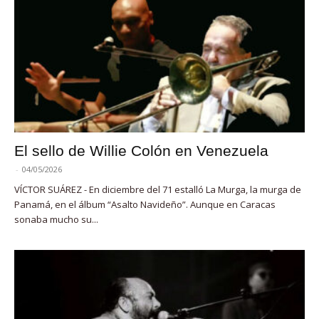
El sello de Willie Colón en Venezuela
-
04/05/2026
VÍCTOR SUÁREZ - En diciembre del 71 estalló La Murga, la murga de
Panamá, en el álbum “Asalto Navideño”. Aunque en Caracas
sonaba mucho su...