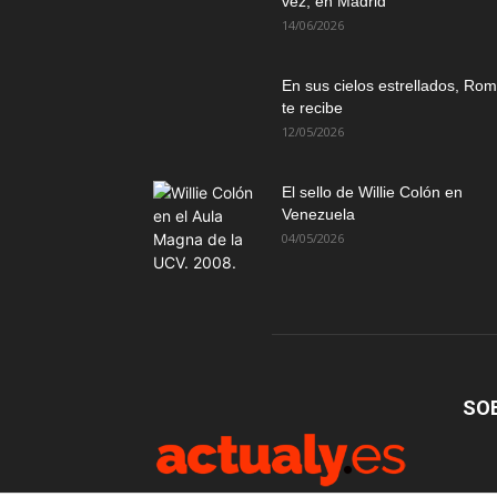
vez, en Madrid
14/06/2026
En sus cielos estrellados, Ro
te recibe
12/05/2026
El sello de Willie Colón en
Venezuela
04/05/2026
SO