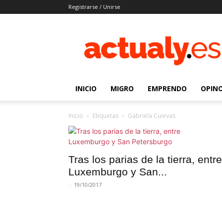
Registrarse / Unirse
Actualy.es
|
Noticias
de
los
venezolanos
INICIO
MIGRO
EMPRENDO
OPIN
que
emigraron
Inicio
Etiquetas
Gabriela Cuievas
Tras los parias de la tierra, entre
Luxemburgo y San...
-
19/10/2017