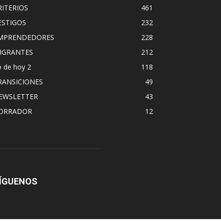
RITERIOS
461
ESTIGOS
232
MPRENDEDORES
228
IGRANTES
212
 de hoy 2
118
RANSICIONES
49
EWSLETTER
43
ORRADOR
12
ÍGUENOS