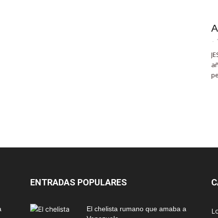
A
-
JE
añ
pe
ENTRADAS POPULARES
C
a
El chelista rumano que amaba a
L