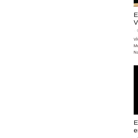
E
V
-
VÍ
Mu
Na
E
e