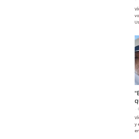
-
VÍ
vo
Us
“
q
-
VÍ
y 
en