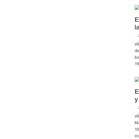
E
l
-
VÍ
de
ba
19
E
y
-
VÍ
Ma
10
oc