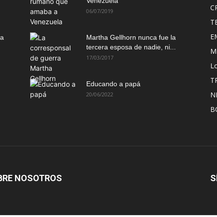
Venezuela
C
06/07/2019
T
E
ma
Martha Gellhorn nunca fue la
tercera esposa de nadie, ni...
M
17/03/2017
Lo
T
Educando a papá
N
20/06/2022
B
BRE NOSOTROS
S