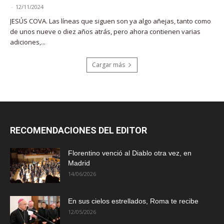
-
12/11/2024
JESÚS COVA. Las líneas que siguen son ya algo añejas, tanto como
de unos nueve o diez años atrás, pero ahora contienen varias
adiciones,...
Cargar más
RECOMENDACIONES DEL EDITOR
Florentino venció al Diablo otra vez, en
Madrid
14/06/2026
En sus cielos estrellados, Roma te recibe
12/05/2026