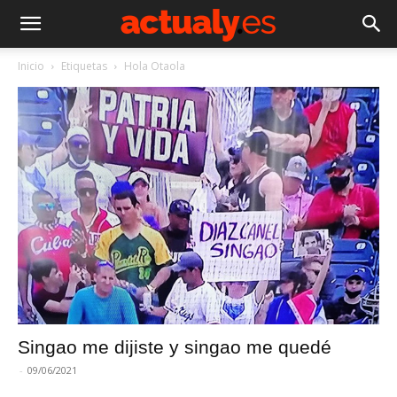
Inicio
Etiquetas
Hola Otaola
Singao me dijiste y singao me quedé
-
09/06/2021