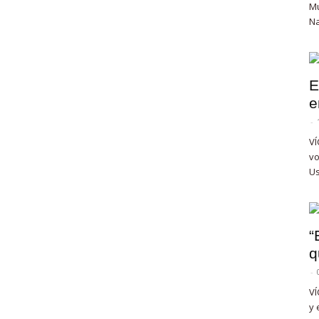
Mu
Na
E
e
-
VÍ
vo
Us
“
q
-
VÍ
y 