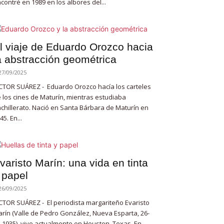
contré en 1989 en los albores del...
l viaje de Eduardo Orozco hacia
a abstracción geométrica
27/09/2025
CTOR SUÁREZ - Eduardo Orozco hacía los carteles
 los cines de Maturín, mientras estudiaba
chillerato. Nació en Santa Bárbara de Maturín en
45. En...
varisto Marín: una vida en tinta
 papel
26/09/2025
CTOR SUÁREZ - El periodista margariteño Evaristo
rín (Valle de Pedro González, Nueva Esparta, 26-
-1935), vive actualmente en Houston, Texas. En