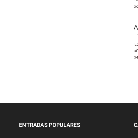
oc
A
-
JE
añ
pe
ENTRADAS POPULARES
C