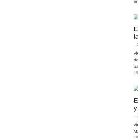
en
E
l
-
VÍ
de
ba
19
E
y
-
VÍ
Ma
10