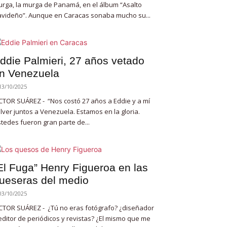
rga, la murga de Panamá, en el álbum “Asalto
videño”. Aunque en Caracas sonaba mucho su...
ddie Palmieri, 27 años vetado
n Venezuela
13/10/2025
CTOR SUÁREZ - “Nos costó 27 años a Eddie y a mí
lver juntos a Venezuela. Estamos en la gloria.
tedes fueron gran parte de...
El Fuga” Henry Figueroa en las
ueseras del medio
03/10/2025
CTOR SUÁREZ - ¿Tú no eras fotógrafo? ¿diseñador
editor de periódicos y revistas? ¿El mismo que me