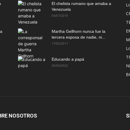
a
El chelista rumano que amaba a
L
Venezuela
C
06/07/2019
T
E
ma
Martha Gellhorn nunca fue la
tercera esposa de nadie, ni...
M
17/03/2017
Lo
T
Educando a papá
N
20/06/2022
B
BRE NOSOTROS
S