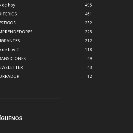
o de hoy
495
RITERIOS
461
ESTIGOS
232
MPRENDEDORES
228
IGRANTES
212
 de hoy 2
118
RANSICIONES
49
EWSLETTER
43
ORRADOR
12
ÍGUENOS