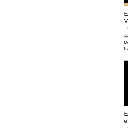
E
V
-
VÍ
Mu
Na
E
e