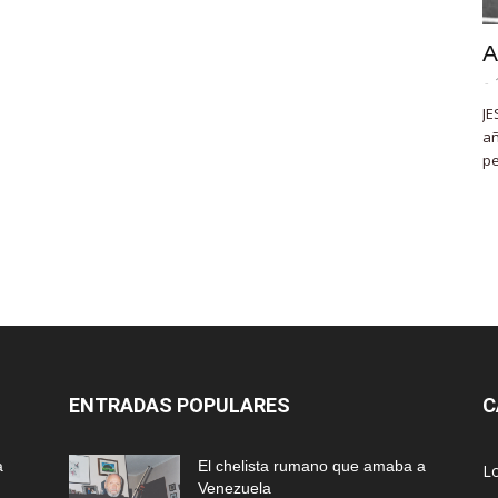
A
-
JE
añ
pe
ENTRADAS POPULARES
C
a
El chelista rumano que amaba a
L
Venezuela