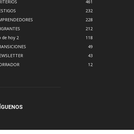
RITERIOS
461
ESTIGOS
232
MPRENDEDORES
228
IGRANTES
212
 de hoy 2
118
RANSICIONES
49
EWSLETTER
43
ORRADOR
12
ÍGUENOS