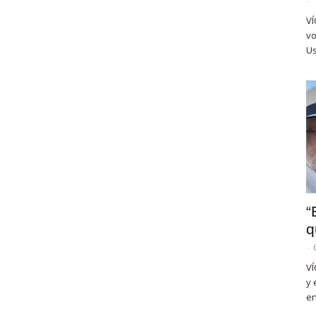
-
VÍ
vo
Us
“
q
-
VÍ
y 
en