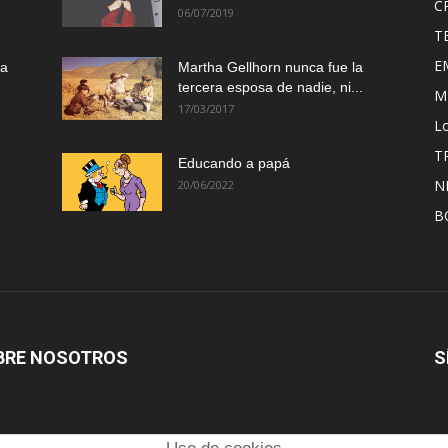
C
06/07/2019
T
E
ma
Martha Gellhorn nunca fue la
tercera esposa de nadie, ni...
M
17/03/2017
Lo
T
Educando a papá
N
20/06/2022
B
BRE NOSOTROS
S