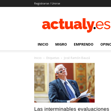
Registrarse / Unirse
Actualy.es
|
Noticias
de
los
venezolanos
INICIO
MIGRO
EMPRENDO
OPIN
que
emigraron
Inicio
Etiquetas
José Ramón Bauzá
Las interminables evaluaciones