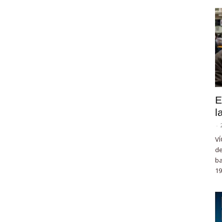
E
l
-
VÍ
de
ba
19