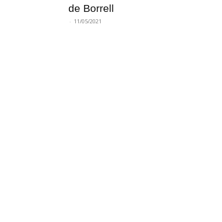
de Borrell
-
11/05/2021