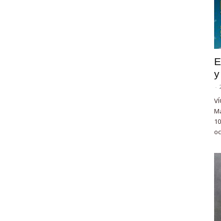
E
y
-
VÍ
Ma
10
oc