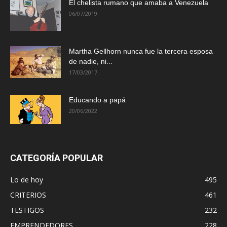
El chelista rumano que amaba a Venezuela
06/07/2019
Martha Gellhorn nunca fue la tercera esposa
de nadie, ni...
17/03/2017
Educando a papá
20/06/2022
CATEGORÍA POPULAR
Lo de hoy
495
CRITERIOS
461
TESTIGOS
232
EMPRENDEDORES
228