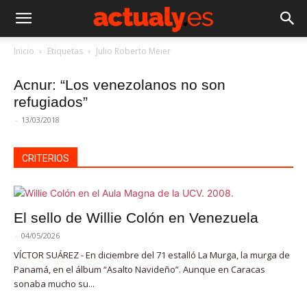
Inicio
Etiquetas
Julio Roberto Meier
Acnur: “Los venezolanos no son
refugiados”
-
13/03/2018
CRITERIOS
El sello de Willie Colón en Venezuela
-
04/05/2026
VÍCTOR SUÁREZ - En diciembre del 71 estalló La Murga, la murga de
Panamá, en el álbum “Asalto Navideño”. Aunque en Caracas
sonaba mucho su...