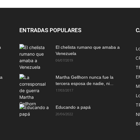
ENTRADAS POPULARES
C
a
El chelista rumano que amaba a
L
Venezuela
C
06/07/2019
T
E
ma
Martha Gellhorn nunca fue la
tercera esposa de nadie, ni...
M
17/03/2017
Lo
T
Educando a papá
N
20/06/2022
B