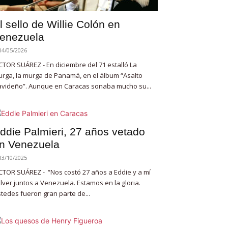
l sello de Willie Colón en
enezuela
04/05/2026
CTOR SUÁREZ - En diciembre del 71 estalló La
rga, la murga de Panamá, en el álbum “Asalto
videño”. Aunque en Caracas sonaba mucho su...
ddie Palmieri, 27 años vetado
n Venezuela
13/10/2025
CTOR SUÁREZ - “Nos costó 27 años a Eddie y a mí
lver juntos a Venezuela. Estamos en la gloria.
tedes fueron gran parte de...