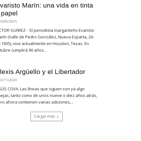
varisto Marín: una vida en tinta
 papel
26/09/2025
CTOR SUÁREZ - El periodista margariteño Evaristo
rín (Valle de Pedro González, Nueva Esparta, 26-
-1935), vive actualmente en Houston, Texas. En
tubre cumplirá 90 años...
lexis Argüello y el Libertador
12/11/2024
SÚS COVA. Las líneas que siguen son ya algo
ejas, tanto como de unos nueve o diez años atrás,
ro ahora contienen varias adiciones,...
Cargar más