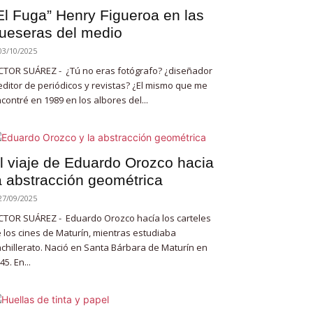
El Fuga” Henry Figueroa en las
ueseras del medio
03/10/2025
CTOR SUÁREZ - ¿Tú no eras fotógrafo? ¿diseñador
editor de periódicos y revistas? ¿El mismo que me
contré en 1989 en los albores del...
l viaje de Eduardo Orozco hacia
a abstracción geométrica
27/09/2025
CTOR SUÁREZ - Eduardo Orozco hacía los carteles
 los cines de Maturín, mientras estudiaba
chillerato. Nació en Santa Bárbara de Maturín en
45. En...