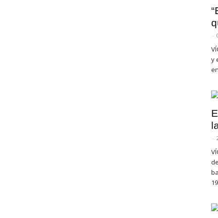
“
q
-
VÍ
y 
en
E
l
-
VÍ
de
ba
19