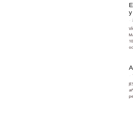
E
y
-
VÍ
Ma
10
oc
A
-
JE
añ
pe