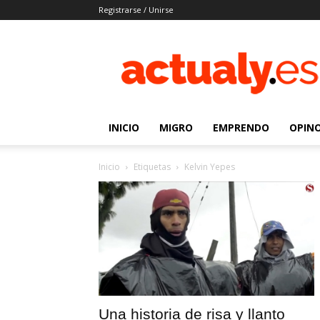
Registrarse / Unirse
Actualy.es
|
Noticias
de
los
venezolanos
INICIO
MIGRO
EMPRENDO
OPIN
que
emigraron
Inicio
Etiquetas
Kelvin Yepes
Una historia de risa y llanto