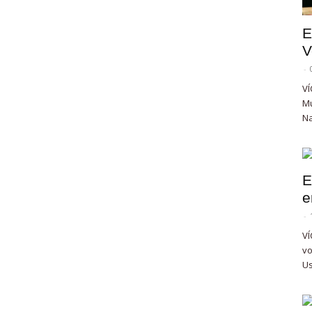
E
V
-
VÍ
Mu
Na
E
e
-
VÍ
vo
Us