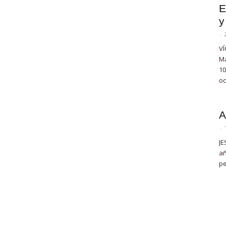
E
y
-
VÍ
Ma
10
oc
A
-
JE
añ
pe