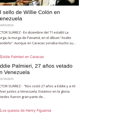
l sello de Willie Colón en
enezuela
04/05/2026
CTOR SUÁREZ - En diciembre del 71 estalló La
rga, la murga de Panamá, en el álbum “Asalto
videño”. Aunque en Caracas sonaba mucho su...
ddie Palmieri, 27 años vetado
n Venezuela
13/10/2025
CTOR SUÁREZ - “Nos costó 27 años a Eddie y a mí
lver juntos a Venezuela. Estamos en la gloria.
tedes fueron gran parte de...