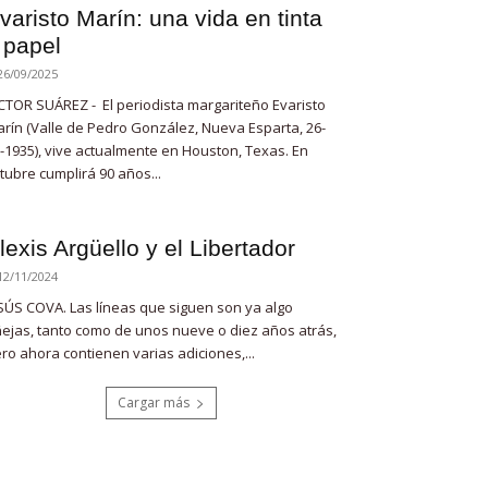
varisto Marín: una vida en tinta
 papel
26/09/2025
CTOR SUÁREZ - El periodista margariteño Evaristo
rín (Valle de Pedro González, Nueva Esparta, 26-
-1935), vive actualmente en Houston, Texas. En
tubre cumplirá 90 años...
lexis Argüello y el Libertador
12/11/2024
SÚS COVA. Las líneas que siguen son ya algo
ejas, tanto como de unos nueve o diez años atrás,
ro ahora contienen varias adiciones,...
Cargar más