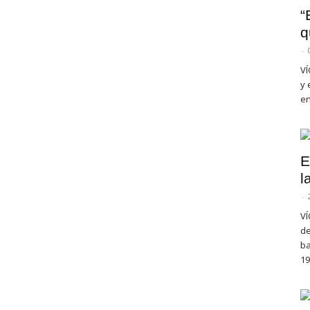
“
q
-
VÍ
y 
en
E
l
-
VÍ
de
ba
19