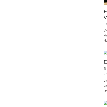
E
V
-
VÍ
Mu
Na
E
e
-
VÍ
vo
Us