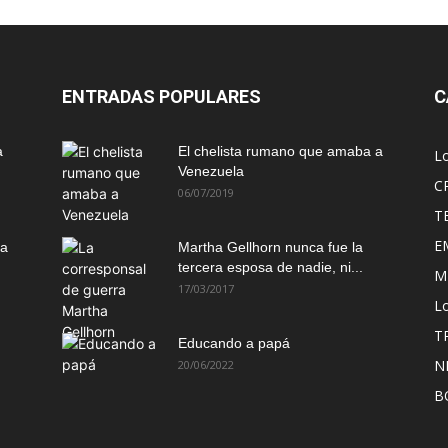
ENTRADAS POPULARES
C
a
El chelista rumano que amaba a
L
Venezuela
C
06/07/2019
T
E
ma
Martha Gellhorn nunca fue la
tercera esposa de nadie, ni...
M
17/03/2017
Lo
T
Educando a papá
N
20/06/2022
B