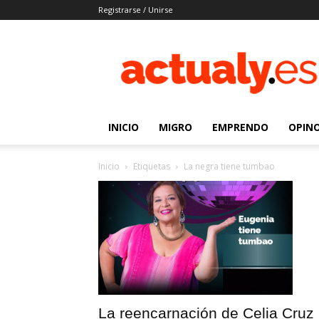
Registrarse / Unirse
Actualy.es
|
Noticias
de
los
venezolanos
INICIO
MIGRO
EMPRENDO
OPIN
que
emigraron
Inicio
Etiquetas
La negra tiene tumbao
La reencarnación de Celia Cruz