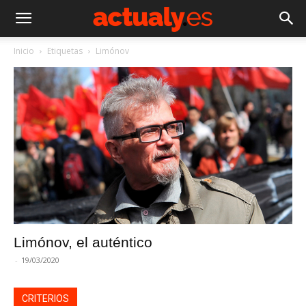
Inicio
Etiquetas
Limónov
Limónov, el auténtico
-
19/03/2020
CRITERIOS