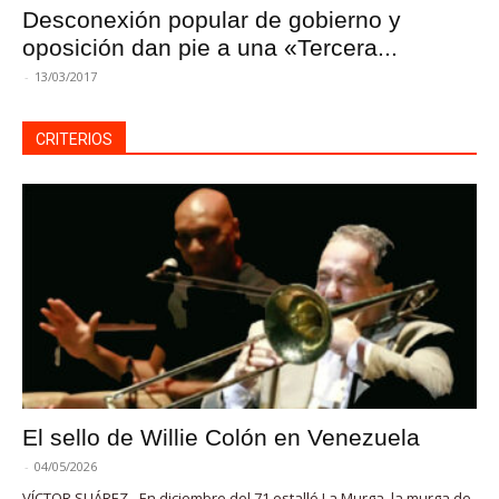
Desconexión popular de gobierno y
oposición dan pie a una «Tercera...
-
13/03/2017
CRITERIOS
El sello de Willie Colón en Venezuela
-
04/05/2026
VÍCTOR SUÁREZ - En diciembre del 71 estalló La Murga, la murga de